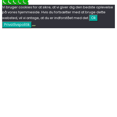
Call Now Button
Vi bruger cookies for at sikre, at vi giver dig den bedste oplevelse
på vores hjemmeside. Hvis du fortsætter med at bruge dette
websted, vil vi antage, at du er indforstået med det.
Ok
Privatlivspolitik