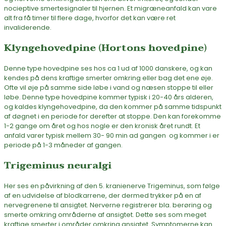
nocieptive smertesignaler til hjernen. Et migræneanfald kan vare
alt fra få timer til flere dage, hvorfor det kan være ret
invaliderende.
Klyngehovedpine (Hortons hovedpine)
Denne type hovedpine ses hos ca 1 ud af 1000 danskere, og kan
kendes på dens kraftige smerter omkring eller bag det ene øje.
Ofte vil øje på samme side løbe i vand og næsen stoppe til eller
løbe. Denne type hovedpine kommer typisk i 20-40 års alderen,
og kaldes klyngehovedpine, da den kommer på samme tidspunkt
af døgnet i en periode for derefter at stoppe. Den kan forekomme
1-2 gange om året og hos nogle er den kronisk året rundt. Et
anfald varer typisk mellem 30- 90 min ad gangen og kommer i er
periode på 1-3 måneder af gangen.
Trigeminus neuralgi
Her ses en påvirkning af den 5. kranienerve Trigeminus, som følge
af en udvidelse af blodkarrene, der dermed trykker på en af
nervegrenene til ansigtet. Nerverne registrerer bla. berøring og
smerte omkring områderne af ansigtet. Dette ses som meget
kraftige smerter i områder omkring ansigtet. Symptomerne kan