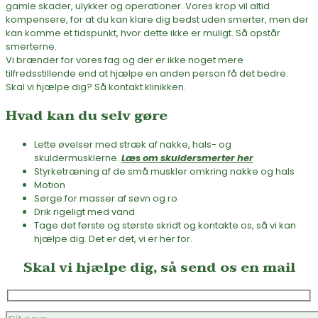
gamle skader, ulykker og operationer. Vores krop vil altid
kompensere, for at du kan klare dig bedst uden smerter, men der
kan komme et tidspunkt, hvor dette ikke er muligt. Så opstår
smerterne.
Vi brænder for vores fag og der er ikke noget mere
tilfredsstillende end at hjælpe en anden person få det bedre.
Skal vi hjælpe dig? Så kontakt klinikken.
Hvad kan du selv gøre
Lette øvelser med stræk af nakke, hals- og
skuldermusklerne.
Læs om skuldersmerter her
Styrketræning af de små muskler omkring nakke og hals
Motion
Sørge for masser af søvn og ro
Drik rigeligt med vand
Tage det første og største skridt og kontakte os, så vi kan
hjælpe dig. Det er det, vi er her for.
Skal vi hjælpe dig, så send os en mail