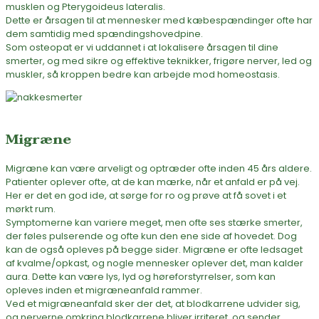
musklen og Pterygoideus lateralis.
Dette er årsagen til at mennesker med kæbespændinger ofte har
dem samtidig med spændingshovedpine.
Som osteopat er vi uddannet i at lokalisere årsagen til dine
smerter, og med sikre og effektive teknikker, frigøre nerver, led og
muskler, så kroppen bedre kan arbejde mod homeostasis.
Migræne
Migræne kan være arveligt og optræder ofte inden 45 års aldere.
Patienter oplever ofte, at de kan mærke, når et anfald er på vej.
Her er det en god ide, at sørge for ro og prøve at få sovet i et
mørkt rum.
Symptomerne kan variere meget, men ofte ses stærke smerter,
der føles pulserende og ofte kun den ene side af hovedet. Dog
kan de også opleves på begge sider. Migræne er ofte ledsaget
af kvalme/opkast, og nogle mennesker oplever det, man kalder
aura. Dette kan være lys, lyd og høreforstyrrelser, som kan
opleves inden et migræneanfald rammer.
Ved et migræneanfald sker der det, at blodkarrene udvider sig,
og nerverne omkring blodkarrene bliver irriteret, og sender