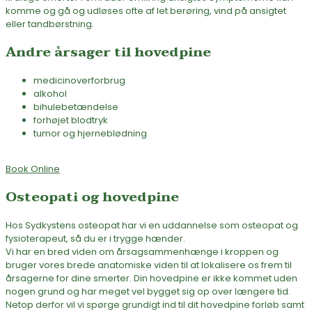
komme og gå og udløses ofte af let berøring, vind på ansigtet
eller tandbørstning.
Andre årsager til hovedpine
medicinoverforbrug
alkohol
bihulebetændelse
forhøjet blodtryk
tumor og hjerneblødning
Book Online
Osteopati og hovedpine
Hos Sydkystens osteopat har vi en uddannelse som osteopat og
fysioterapeut, så du er i trygge hænder.
Vi har en bred viden om årsagsammenhænge i kroppen og
bruger vores brede anatomiske viden til at lokalisere os frem til
årsagerne for dine smerter. Din hovedpine er ikke kommet uden
nogen grund og har meget vel bygget sig op over længere tid.
Netop derfor vil vi spørge grundigt ind til dit hovedpine forløb samt