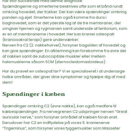
har stor succesrate med denne diagnose.
Spændingerne og smerterne beskrives ofte som et bånd rundt
omkring hovedet, der trykker. Der kan være spændinger omkring
panden og øjet. Smerterne kan også komme fra dura i
baghovedet, som er det yderste lag af de tre membraner, der
omgiver hjernen og rygmarven samt underside af tentorium, som
er en af membranerne i hovedet. Her kan kraniel osteopati
(kraniosakral terapi) gøre underværker.
Nerven fra C2 (2. nakkehvirvel), forsyner bagsiden af hovedet og
kan give spændinger. En afklemning kan forekomme fra øvre del
af nakken samt de suboccipitale muskler eller mellem
halsmusklerne såsom SCM (sternocleidomastoideus).
Har du prøvet en osteopat før? Vi er specialiseret i at undersøge
hvilke områder, der giver dine symptomer og hjælpe dig af med
dem!
Spændinger i kæben
Spændinger omkring C2 (øvre nakke), kan også medføre til
kæbespændinger. Fra nervegrenen C2 udspringer nerven “Great
auricular nerve,” som forsyner området af kæben foran øret.
Derudover har C2 en indflydelse på vores 5. kranienerve
“Trigeminus”, som forsyner vores tyggemuskler som Masseter