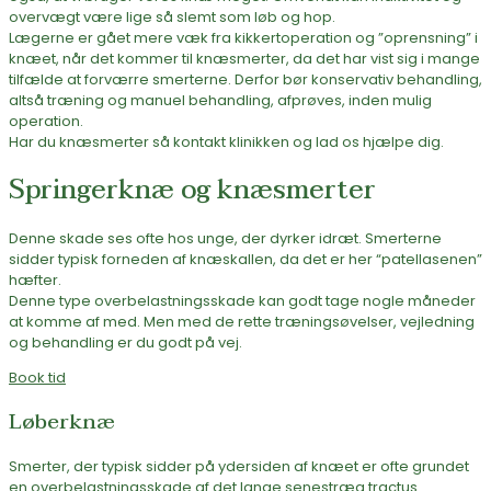
overvægt være lige så slemt som løb og hop.
Lægerne er gået mere væk fra kikkertoperation og ”oprensning” i
knæet, når det kommer til knæsmerter, da det har vist sig i mange
tilfælde at forværre smerterne. Derfor bør konservativ behandling,
altså træning og manuel behandling, afprøves, inden mulig
operation.
Har du knæsmerter så kontakt klinikken og lad os hjælpe dig.
Springerknæ og knæsmerter
Denne skade ses ofte hos unge, der dyrker idræt. Smerterne
sidder typisk forneden af knæskallen, da det er her “patellasenen”
hæfter.
Denne type overbelastningsskade kan godt tage nogle måneder
at komme af med. Men med de rette træningsøvelser, vejledning
og behandling er du godt på vej.
Book tid
Løberknæ
Smerter, der typisk sidder på ydersiden af knæet er ofte grundet
en overbelastningsskade af det lange senestræg tractus