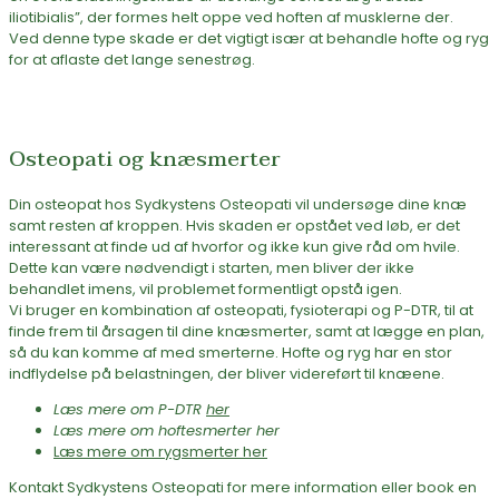
iliotibialis”, der formes helt oppe ved hoften af musklerne der.
Ved denne type skade er det vigtigt især at behandle hofte og ryg
for at aflaste det lange senestrøg.
Osteopati og knæsmerter
Din osteopat hos Sydkystens Osteopati vil undersøge dine knæ
samt resten af kroppen. Hvis skaden er opstået ved løb, er det
interessant at finde ud af hvorfor og ikke kun give råd om hvile.
Dette kan være nødvendigt i starten, men bliver der ikke
behandlet imens, vil problemet formentligt opstå igen.
Vi bruger en kombination af osteopati, fysioterapi og P-DTR, til at
finde frem til årsagen til dine knæsmerter, samt at lægge en plan,
så du kan komme af med smerterne. Hofte og ryg har en stor
indflydelse på belastningen, der bliver videreført til knæene.
Læs mere om P-DTR
her
Læs mere om hoftesmerter her
Læs mere om rygsmerter her
Kontakt Sydkystens Osteopati for mere information eller book en