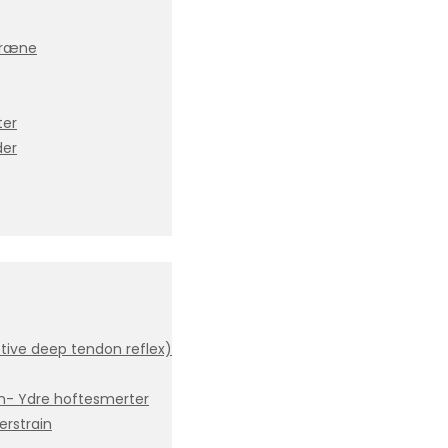
græne
ter
der
tive deep tendon reflex)
en- Ydre hoftesmerter
erstrain