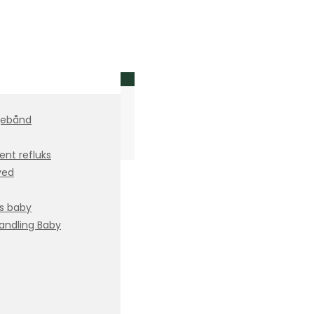
gebånd
lent refluks
ved
os baby
ndling Baby