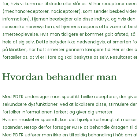
for, hvis vi kommer til skade eller slår os. Vi har receptorer over
(mechanoreceptorer, nociceptorer), som sender besked videre t
information). Hjernen bearbejder alle disse indtryk, og hvis den 
sensoriske nervesystem, vil hjernens respons ofte være at bes
smerteoplevelse. Hvis man tidligere er kommet galt afsted, så 
hele af sig selv. Dette betyder ikke nødvendigvis, at smerten f
på klinikken, har haft smerter gennem længere tid. Her er der 
fortæller os, at vi er i fare og skal beskytte os selv. Resultatet 
Hvordan behandler man
Med PDTR undersøger man specifikt hvilke receptorer, der give
sekundære dysfunktioner. Ved at lokalisere disse, stimulere d
fortolker informationen forkert og giver dig smerter.
Hvis en muskel er spændt, kan det hjælpe kortvarigt at massere
spænder. Netop derfor forsøger PDTR at behandle årsagen til di
Med PDTR udfører man ikke en tilfældig behandling i håb om at d