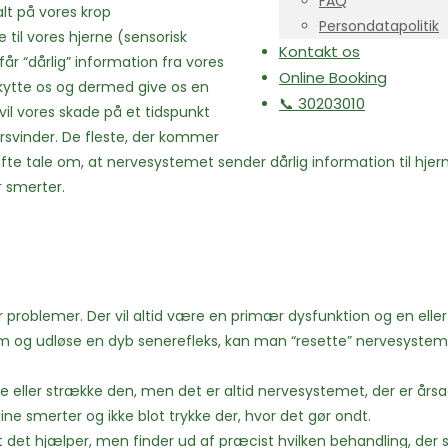
FAQ
alt på vores krop
Persondatapolitik
il vores hjerne (sensorisk
Kontakt os
får “dårlig” information fra vores
Online Booking
kytte os og dermed give os en
📞 30203010
vil vores skade på et tidspunkt
orsvinder. De fleste, der kommer
ofte tale om, at nervesystemet sender dårlig information til hje
er smerter.
r problemer. Der vil altid være en primær dysfunktion og en ell
em og udløse en dyb senerefleks, kan man “resette” nervesysteme
 eller strække den, men det er altid nervesystemet, der er årsag
ne smerter og ikke blot trykke der, hvor det gør ondt.
et hjælper, men finder ud af præcist hvilken behandling, der ska