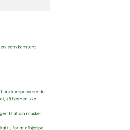
rnen, som konstant
er flere kompenserende
t, så hjernen ikke
en til at din muskel
l til, for at afhjælpe