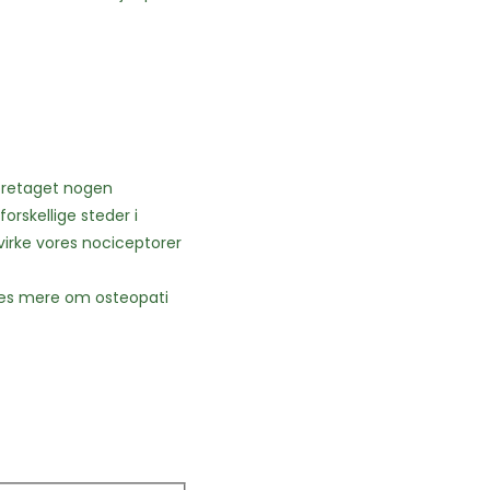
foretaget nogen
orskellige steder i
åvirke vores nociceptorer
 Læs mere om osteopati