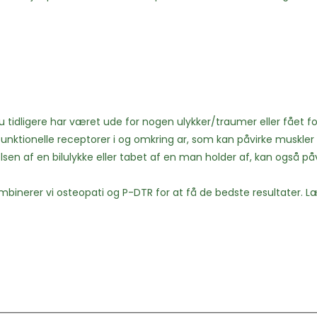
t du tidligere har været ude for nogen ulykker/traumer eller fået 
unktionelle receptorer i og omkring ar, som kan påvirke muskler f
elsen af en bilulykke eller tabet af en man holder af, kan også p
mbinerer vi osteopati og P-DTR for at få de bedste resultater.