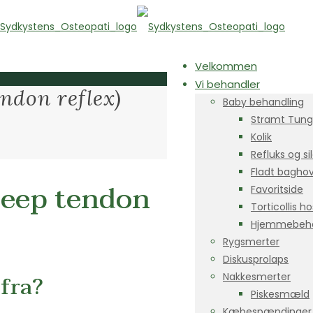
Velkommen
Vi behandler
ndon reflex)
Baby behandling
Stramt Tun
Kolik
Refluks og si
Fladt bagho
deep tendon
Favoritside
Torticollis h
Hjemmebeha
Rygsmerter
Diskusprolaps
fra?
Nakkesmerter
Piskesmæld
Kæbespændinger