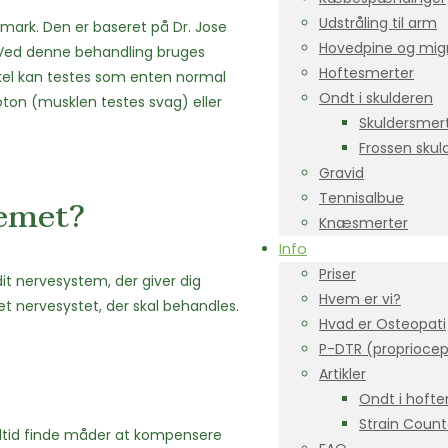
Udstråling til arm
mark. Den er baseret på Dr. Jose
Hovedpine og mi
 Ved denne behandling bruges
Hoftesmerter
skel kan testes som enten normal
Ondt i skulderen
oton (musklen testes svag) eller
Skuldersmer
Frossen skul
Gravid
Tennisalbue
temet?
Knæsmerter
Info
Priser
it nervesystem, der giver dig
Hvem er vi?
et nervesystet, der skal behandles.
Hvad er Osteopati
P-DTR (propriocep
Artikler
Ondt i hoft
Strain Count
l altid finde måder at kompensere