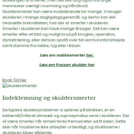
udviklingen af smerter, men det ses dog også hos unge
mennesker særligt i svømning og håndbold.
Skuldersmerter kan være invaliderende for mange. Vi bruger
skulderen i mange dagligdagsgøremål, og derfor kan det
nedsætte livskvaliteten, hvis der er smerter i skulderen.
Smerter i skulderen kan have mange årsager. Det kan være
smerter efter et fald og muligt brud på knoglen, operation,
styrketræning, eller det kan opstå over tid ved fx kontorarbejde
samt stamme fra nakke, ryg eller ribben.
Læs om nakkesmerter
her.
Læs om frossen skulder her
Book Tid Her
Indeklemning og skuldersmerter
De typiske skulderproblemer vi oplever på klinikken, er en
betændt/irriteret slimsæk og supraspinatus sene i skulderen. Der
vil være smerter når armen føres fremad eller ud til siden. Dette
sker når musklerne ikke arbejder ordentligt, og strukturerne i
skulderen bliver afklemte.