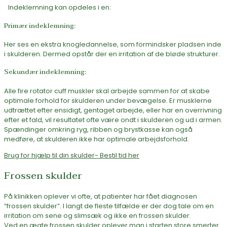
Indeklemning kan opdeles i en:
Primær indeklemning:
Her ses en ekstra knogledannelse, som formindsker pladsen inde
i skulderen. Dermed opstår der en irritation af de bløde strukturer.
Sekundær indeklemning:
Alle fire rotator cuff muskler skal arbejde sammen for at skabe
optimale forhold for skulderen under bevægelse. Er musklerne
udtrættet efter ensidigt, gentaget arbejde, eller har en overrivning
efter et fald, vil resultatet ofte være ondt i skulderen og ud i armen.
Spændinger omkring ryg, ribben og brystkasse kan også
medføre, at skulderen ikke har optimale arbejdsforhold.
Brug for hjælp til din skulder- Bestil tid her
Frossen skulder
På klinikken oplever vi ofte, at patienter har fået diagnosen
“frossen skulder”. I langt de fleste tilfælde er der dog tale om en
irritation om sene og slimsæk og ikke en frossen skulder.
Ved en ægte frossen skulder oplever man i starten store smerter