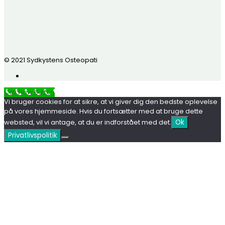
© 2021 Sydkystens Osteopati
Call Now Button
Vi bruger cookies for at sikre, at vi giver dig den bedste oplevelse
på vores hjemmeside. Hvis du fortsætter med at bruge dette
websted, vil vi antage, at du er indforstået med det.
Ok
Privatlivspolitik