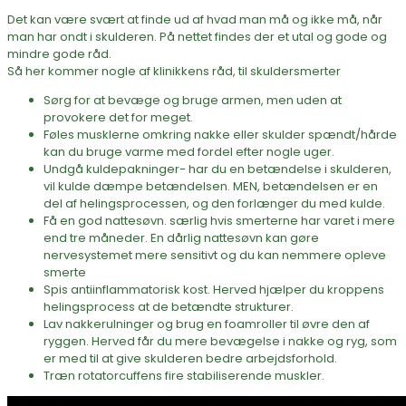
Det kan være svært at finde ud af hvad man må og ikke må, når
man har ondt i skulderen. På nettet findes der et utal og gode og
mindre gode råd.
Så her kommer nogle af klinikkens råd, til skuldersmerter
Sørg for at bevæge og bruge armen, men uden at
provokere det for meget.
Føles musklerne omkring nakke eller skulder spændt/hårde
kan du bruge varme med fordel efter nogle uger.
Undgå kuldepakninger- har du en betændelse i skulderen,
vil kulde dæmpe betændelsen. MEN, betændelsen er en
del af helingsprocessen, og den forlænger du med kulde.
Få en god nattesøvn. særlig hvis smerterne har varet i mere
end tre måneder. En dårlig nattesøvn kan gøre
nervesystemet mere sensitivt og du kan nemmere opleve
smerte
Spis antiinflammatorisk kost. Herved hjælper du kroppens
helingsprocess at de betændte strukturer.
Lav nakkerulninger og brug en foamroller til øvre den af
ryggen. Herved får du mere bevægelse i nakke og ryg, som
er med til at give skulderen bedre arbejdsforhold.
Træn rotatorcuffens fire stabiliserende muskler.