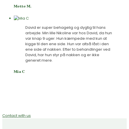
Mette M.
David er super behagelig og dygtig til hans
arbejde. Min lille Nikoline var hos David, da hun
var knap 9 uger. Hun kæmpede med kun at
kigge til den ene side. Hun var altså låst i den
ene side af nakken. Efter to behandlinger ved
David, har hun styr på nakken og er ikke
generet mere.
Mia C
Contact and feel free
to ask about more details
Contact with us