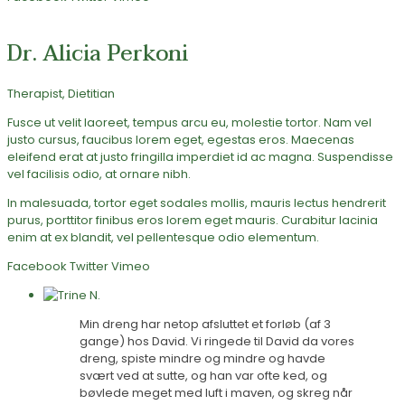
Dr. Alicia Perkoni
Therapist, Dietitian
Fusce ut velit laoreet, tempus arcu eu, molestie tortor. Nam vel
justo cursus, faucibus lorem eget, egestas eros. Maecenas
eleifend erat at justo fringilla imperdiet id ac magna. Suspendisse
vel facilisis odio, at ornare nibh.
In malesuada, tortor eget sodales mollis, mauris lectus hendrerit
purus, porttitor finibus eros lorem eget mauris. Curabitur lacinia
enim at ex blandit, vel pellentesque odio elementum.
Facebook
Twitter
Vimeo
Min dreng har netop afsluttet et forløb (af 3
gange) hos David. Vi ringede til David da vores
dreng, spiste mindre og mindre og havde
svært ved at sutte, og han var ofte ked, og
bøvlede meget med luft i maven, og skreg når