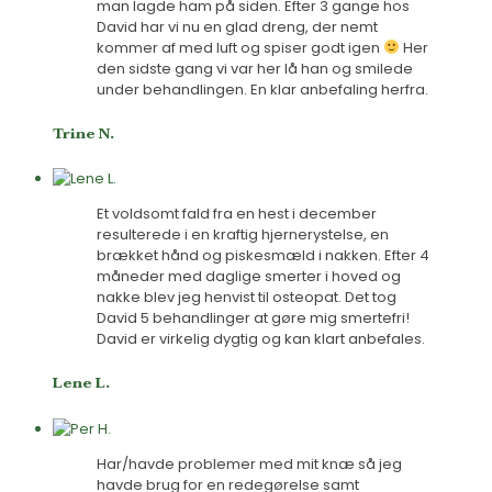
man lagde ham på siden. Efter 3 gange hos
David har vi nu en glad dreng, der nemt
kommer af med luft og spiser godt igen
Her
den sidste gang vi var her lå han og smilede
under behandlingen. En klar anbefaling herfra.
Trine N.
Et voldsomt fald fra en hest i december
resulterede i en kraftig hjernerystelse, en
brækket hånd og piskesmæld i nakken. Efter 4
måneder med daglige smerter i hoved og
nakke blev jeg henvist til osteopat. Det tog
David 5 behandlinger at gøre mig smertefri!
David er virkelig dygtig og kan klart anbefales.
Lene L.
Har/havde problemer med mit knæ så jeg
havde brug for en redegørelse samt