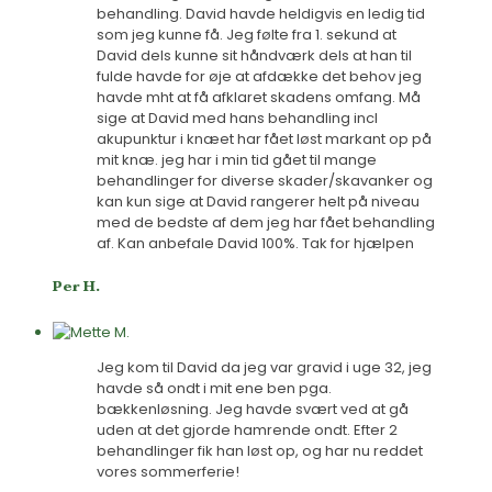
behandling. David havde heldigvis en ledig tid
som jeg kunne få. Jeg følte fra 1. sekund at
David dels kunne sit håndværk dels at han til
fulde havde for øje at afdække det behov jeg
havde mht at få afklaret skadens omfang. Må
sige at David med hans behandling incl
akupunktur i knæet har fået løst markant op på
mit knæ. jeg har i min tid gået til mange
behandlinger for diverse skader/skavanker og
kan kun sige at David rangerer helt på niveau
med de bedste af dem jeg har fået behandling
af. Kan anbefale David 100%. Tak for hjælpen
Per H.
Jeg kom til David da jeg var gravid i uge 32, jeg
havde så ondt i mit ene ben pga.
bækkenløsning. Jeg havde svært ved at gå
uden at det gjorde hamrende ondt. Efter 2
behandlinger fik han løst op, og har nu reddet
vores sommerferie!